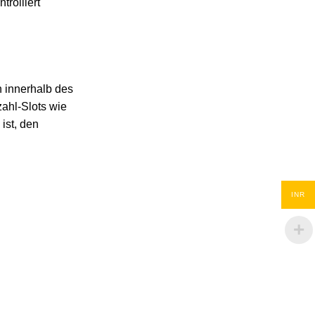
trolliert
n innerhalb des
ahl‑Slots wie
ist, den
INR