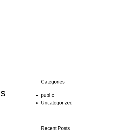
ESFICON & 13TH WESSCON
Categories
ns
public
Uncategorized
Recent Posts