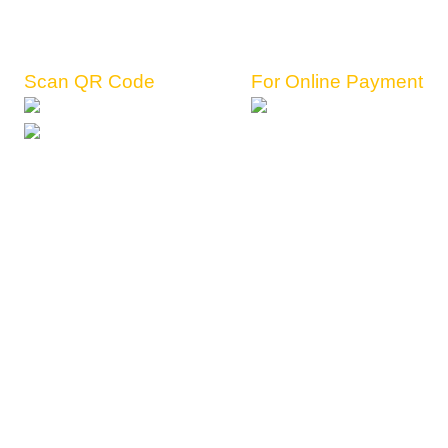
Scan QR Code
For Online Payment
Register Now
View Packages
Terms and Conditions
Privacy Policy
Refund Policy