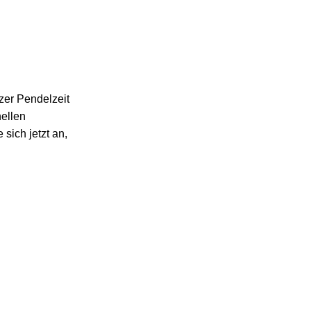
zer Pendelzeit
nellen
sich jetzt an,