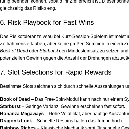
ruhig beenden können, sobald ihr Ziel erreicht ist. Dieser schn
gleichzeitig das Risiko eng.
6. Risk Playbook for Fast Wins
Das Risikotoleranzniveau bei Kurz‑Session‑Spielern ist meist
Zeitrahmens erlauben, aber keine großen Summen in einem Zug 
Book of Dead
oder
Starburst
den Mindesteinsatz zu setzen und 
potenziellen Gewinn gegen die Anzahl der Drehungen abzuwäge
7. Slot Selections for Rapid Rewards
Bestimmte Slots zeichnen sich durch schnelle Auszahlungen un
Book of Dead
– Das Free‑Spin‑Modul kann nach nur einem Sym
Starburst
– Geringe Varianz; Gewinne erscheinen fast sofort.
Bonanza Megaways
– Hohe Volatilität, aber häufige Auszah
Dragon’s Luck
– Schnelle Respins halten das Tempo hoch.
Rainbow Riches
– Klassische Mechanik sorgt für schnelle Gew