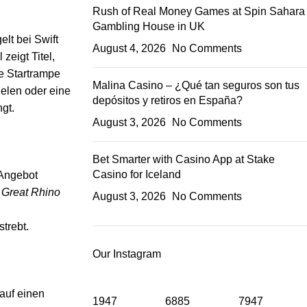
Rush of Real Money Games at Spin Sahara
Gambling House in UK
lt bei Swift
August 4, 2026
No Comments
zeigt Titel,
ne Startrampe
Malina Casino – ¿Qué tan seguros son tus
ielen oder eine
depósitos y retiros en España?
gt.
August 3, 2026
No Comments
Bet Smarter with Casino App at Stake
Casino for Iceland
 Angebot
e
Great Rhino
August 3, 2026
No Comments
trebt.
Our Instagram
auf einen
1947
6885
7947